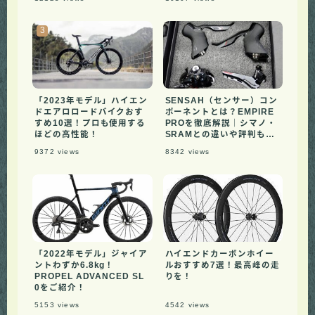
年版】
「2023年モデル」ハイエン
SENSAH（センサー）コン
ドエアロロードバイクおす
ポーネントとは？EMPIRE
すめ10選！プロも使用する
PROを徹底解説｜シマノ・
ほどの高性能！
SRAMとの違いや評判も紹
介
9372
views
8342
views
「2022年モデル」ジャイア
ハイエンドカーボンホイー
ントわずか6.8kg！
ルおすすめ7選！最高峰の走
PROPEL ADVANCED SL
りを！
0をご紹介！
5153
views
4542
views