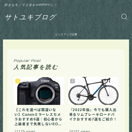
好きなモノで人生をHAPPYに！
サトユキブログ
ピックアップ記事
Popular Post
人気記事を読む
【これを選べば間違いな
『2022年版』今でも購入出
い】Canonミラーレスカメ
来るリムブレーキロードバ
ラおすすめ9選｜初心者から
イクおすすめ7選をご紹介！
上級者まで失敗しないEOS
Rシリーズの選び方【2026
12125
views
10107
views