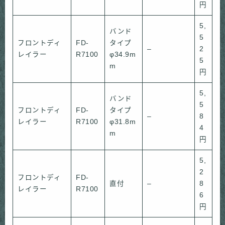
円
5,
バンド
5
フロントディ
FD-
タイプ
–
2
レイラー
R7100
φ34.9m
5
m
円
5,
バンド
5
フロントディ
FD-
タイプ
–
8
レイラー
R7100
φ31.8m
4
m
円
5,
2
フロントディ
FD-
直付
–
8
レイラー
R7100
6
円