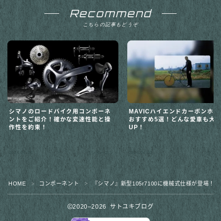
Recommend
こちらの記事もどうぞ
シマノのロードバイク用コンポーネ
MAVICハイエンドカーボンホ
ントをご紹介！確かな変速性能と操
おすすめ5選！どんな愛車も大
作性を約束！
UP！
2024.07.26
2024.04.02
コンポーネント
コンポ
HOME
コンポーネント
『シマノ』新型105r7100に機械式仕様が登場
＞
＞
2020–2026 サトユキブログ