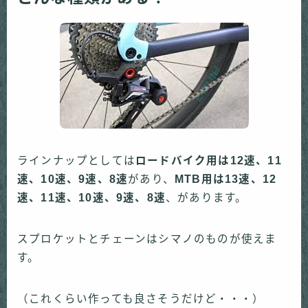
ラインナップとしては
ロードバイク用は
12
速、
11
速、
10
速、
9
速、
8
速
があり、
MTB
用は
13
速、
12
速、
11
速、
10
速、
9
速、
8
速
、があります。
スプロケットとチェーンはシマノのものが使えま
す。
（これくらい作っても良さそうだけど・・・）