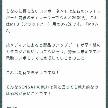
ちなみに最も安いコンポーネントは左右のシフトレ
バーと前後のディレーラーでなんと
2600
円。これ
は
MTB
（フラットバー）用の
3×7
速です。『
MX7-
A
」
某メディアによると製品のアップデートが早く紙の
カタログが追いついてないそう。発売は未定ですが
電動コンポもすでに完成しているとのこと。
これは期待できそうですね！
そんな
SENSAH
の魅力は何と言っても魅力的なの
は価格が安いことです！