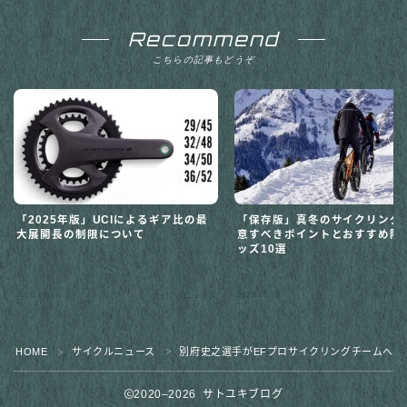
Recommend
こちらの記事もどうぞ
「保存版」真冬のサイクリング
「2025年版」UCIによるギア比の最
意すべきポイントとおすすめ防
大展開長の制限について
ッズ10選
2025.08.19
2025.02.09
サイクルニュース
サイクル
HOME
サイクルニュース
別府史之選手がEFプロサイクリングチームへ移
＞
＞
2020–2026 サトユキブログ