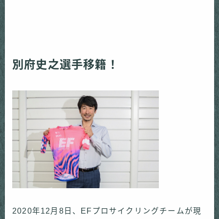
別府史之選手移籍！
2020
年
12
月
8
日、
EF
プロサイクリングチームが現