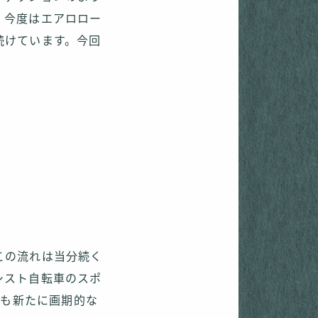
、今度はエアロロー
続けています。今回
。
この流れは当分続く
シスト自転車のスポ
とも新たに画期的な