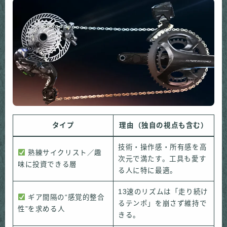
タイプ
理由（独自の視点も含む）
技術・操作感・所有感を高
熟練サイクリスト／趣
次元で満たす。工具も愛す
味に投資できる層
る人に特に最適。
13速のリズムは「走り続け
ギア間隔の“感覚的整合
るテンポ」を崩さず維持で
性”を求める人
きる。