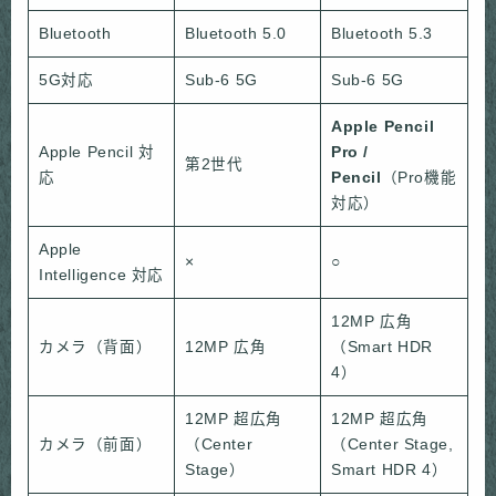
Bluetooth
Bluetooth 5.0
Bluetooth 5.3
5G対応
Sub-6 5G
Sub-6 5G
Apple Pencil
Apple Pencil 対
Pro /
第2世代
応
Pencil
（Pro機能
対応）
Apple
×
○
Intelligence 対応
12MP 広角
カメラ（背面）
12MP 広角
（Smart HDR
4）
12MP 超広角
12MP 超広角
カメラ（前面）
（Center
（Center Stage,
Stage）
Smart HDR 4）