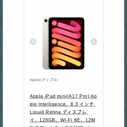
Apple(アップル)
Apple iPad mini(A17 Pro):Ap
ple Intelligence、8.3 インチ 
Liquid Retina ディスプレ 
イ、128GB、Wi-Fi 6E、12M