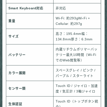
Smart Keyboard対応
非対応
Wi-Fi: 約293gWi-Fi +
重量
Cellular: 約297g
高さ：195.4mm幅：
サイズ
134.8mm厚さ：6.3mm
内蔵リチウムポリマーバッ
バッテリー
テリー最大10時間（Wi-Fi
でのWeb閲覧等）
スペースグレイ / ピンク /
カラー展開
パープル / スターライト
Touch ID / ジャイロ・加速
センサー類
度 / 気圧計 / 3軸ジャイロ
Touch ID（トップボタン統
生体認証
合）