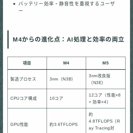
バッテリー効率・静音性を重視するユーザ
ー
M4からの進化点：AI処理と効率の両立
項目
M4
M5
3nm改良版
製造プロセス
3nm（N3B）
（N3E）
12コア（性能×8
CPUコア構成
10コア
+ 効率×4）
約
4.8TFLOPS（R
GPU性能
約3.6TFLOPS
ay Tracing対