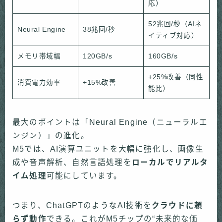
応）
52兆回/秒（AIネ
Neural Engine
38兆回/秒
イティブ対応）
メモリ帯域幅
120GB/s
160GB/s
+25%改善（同性
消費電力効率
+15%改善
能比）
最大のポイントは「Neural Engine（ニューラルエ
ンジン）」の進化。
M5では、AI演算ユニットを大幅に強化し、画像生
成や音声解析、自然言語処理を
ローカルでリアルタ
イム処理
可能にしています。
つまり、ChatGPTのようなAI技術を
クラウドに頼
らず動作
できる。これがM5チップの“未来的な価