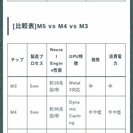
[比較表]M5 vs M4 vs M3
Neura
製造プ
l
GPU特
消費電
チップ
発熱
ロセス
Engin
徴
力
e性能
約18兆
Metal
M3
5nm
中
中
回/秒
3対応
Dyna
約38兆
mic
M4
3nm
やや低
やや低
回/秒
Cachi
ng