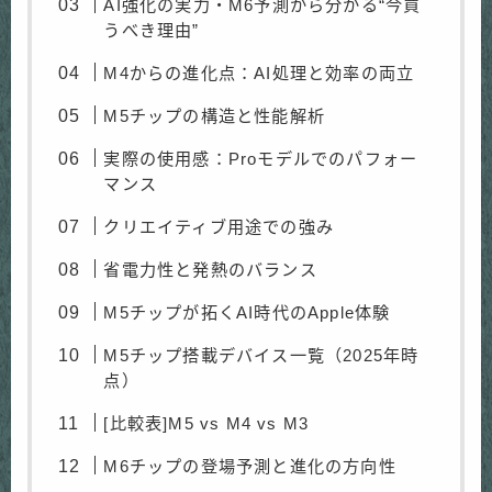
AI強化の実力・M6予測から分かる“今買
うべき理由”
M4からの進化点：AI処理と効率の両立
M5チップの構造と性能解析
実際の使用感：Proモデルでのパフォー
マンス
クリエイティブ用途での強み
省電力性と発熱のバランス
M5チップが拓くAI時代のApple体験
M5チップ搭載デバイス一覧（2025年時
点）
[比較表]M5 vs M4 vs M3
M6チップの登場予測と進化の方向性