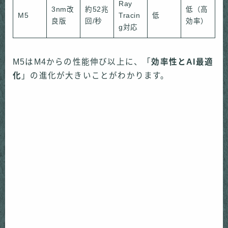
Ray
3nm改
約52兆
低（高
M5
Tracin
低
良版
回/秒
効率）
g対応
M5はM4からの性能伸び以上に、「
効率性とAI最適
化
」の進化が大きいことがわかります。